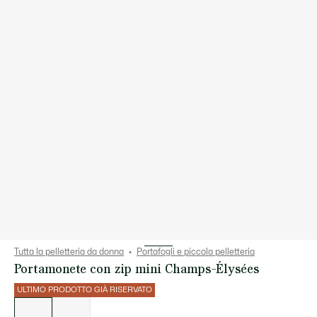
Tutta la pelletteria da donna
Portafogli e piccola pelletteria
Portamonete con zip mini Champs-Élysées
ULTIMO PRODOTTO GIÀ RISERVATO
Elenco
delle
varianti