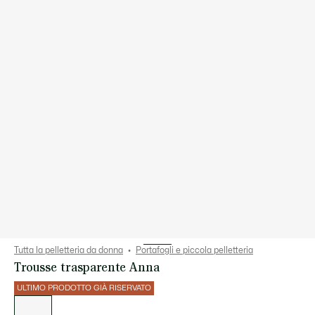
Tutta la pelletteria da donna
Portafogli e piccola pelletteria
Trousse trasparente Anna
ULTIMO PRODOTTO GIÀ RISERVATO
Elenco
delle
varianti