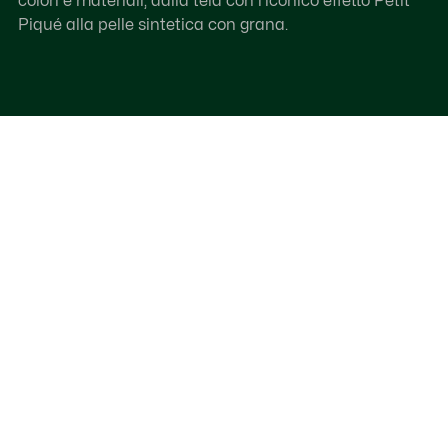
colori e materiali, dalla tela con l'iconico effetto Petit
Piqué alla pelle sintetica con grana.