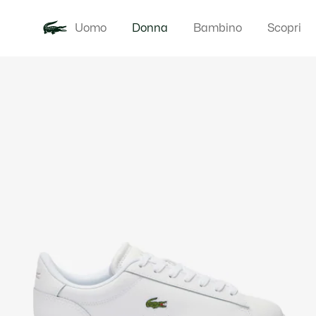
Uomo
Donna
Bambino
Scopri
Galleria
Novita
Abbigliam
di
immagini
del
prodotto