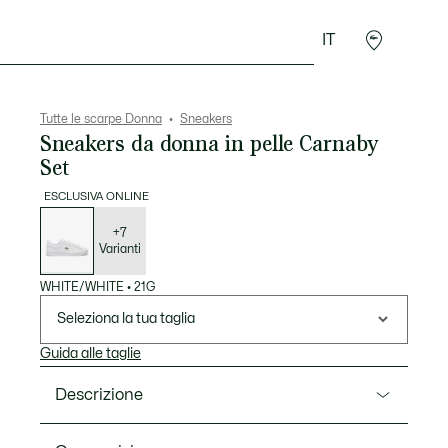
IT
Accessori
Sport
Tutte le scarpe Donna
Sneakers
Sneakers da donna in pelle Carnaby
Set
ESCLUSIVA ONLINE
Elenco
delle
varianti
+7
Varianti
WHITE/WHITE
•
21G
Seleziona la tua taglia
Guida alle taglie
Descrizione
Ref. 48SFA0118