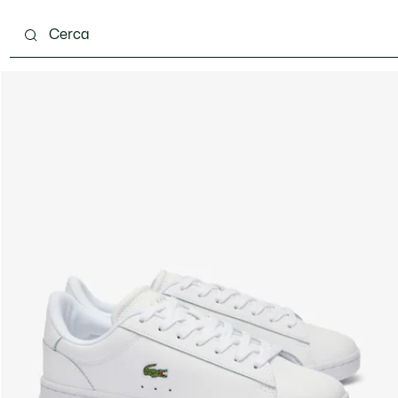
ento
Scarpe
Pelletteria & Piccola Pelletteria