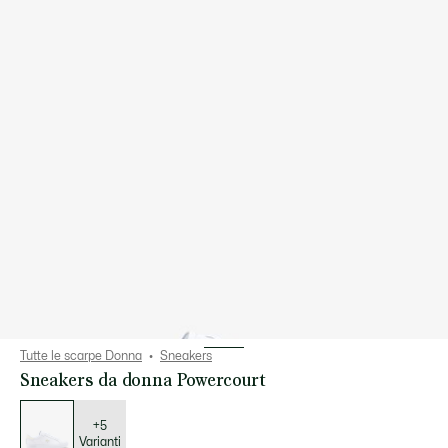
Tutte le scarpe Donna
Sneakers
Sneakers da donna Powercourt
Elenco
delle
varianti
+5
Varianti