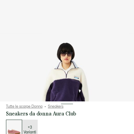
Tutte le scarpe Donna
Sneakers
Sneakers da donna Aura Club
Elenco
delle
varianti
+3
Varianti