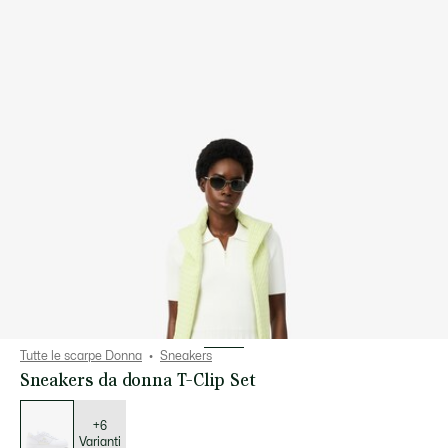
Tutte le scarpe Donna
Sneakers
Sneakers da donna T-Clip Set
Elenco
delle
varianti
+6
Varianti