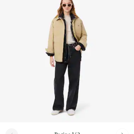
Scopri di più qui
Suola in gomma
Coccodrillo in TPU sul gambetto