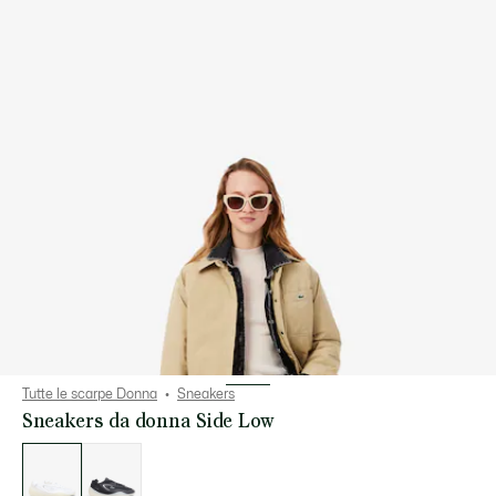
Tutte le scarpe Donna
Sneakers
Sneakers da donna Side Low
Elenco
delle
varianti