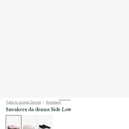
Tutte le scarpe Donna
Sneakers
Sneakers da donna Side Low
Elenco
delle
varianti