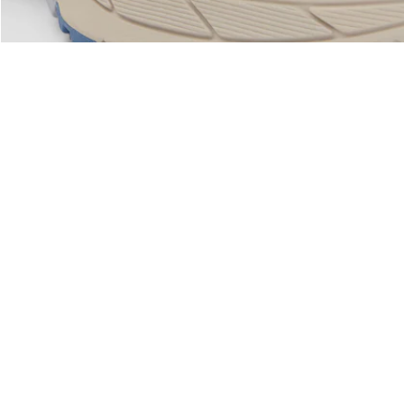
Riguardo Lacoste
Categorie
Lacoste Members
Collezione Uomo
Il Gruppo Lacoste
Collezione Donna
Carriere
Collezione Bambino
Protezione del marchio
Polo da Uomo
Polo da Donna
Scarpa Shop