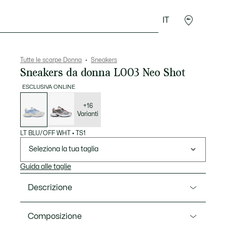
IT
Accessori
Sport
Tutte le scarpe Donna
Sneakers
Sneakers da donna L003 Neo Shot
ESCLUSIVA ONLINE
Elenco
delle
varianti
+16
Varianti
LT BLU/OFF WHT
•
TS1
Seleziona la tua taglia
Guida alle taglie
Descrizione
Ref. 51SFA0066
Composizione