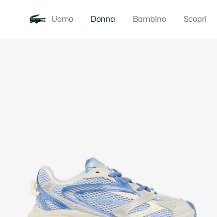
Uomo
Donna
Bambino
Scopri
Galleria
Novita
Abbigliam
di
immagini
del
prodotto