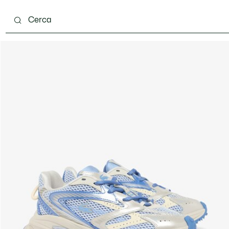
ento
Scarpe
Pelletteria & Piccola Pelletteria