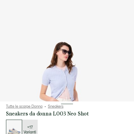
Tutte le scarpe Donna
Sneakers
Sneakers da donna L003 Neo Shot
Elenco
delle
varianti
+17
Varianti