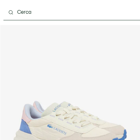
ento
Scarpe
Pelletteria & Piccola Pelletteria