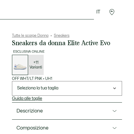
IT
Accessori
Sport
Tutte le scarpe Donna
Sneakers
Sneakers da donna Elite Active Evo
ESCLUSIVA ONLINE
Elenco
delle
varianti
+11
Varianti
OFF WHT/LT PNK
•
UH1
Seleziona la tua taglia
Guida alle taglie
Descrizione
Ref. 51SFA0166
Composizione