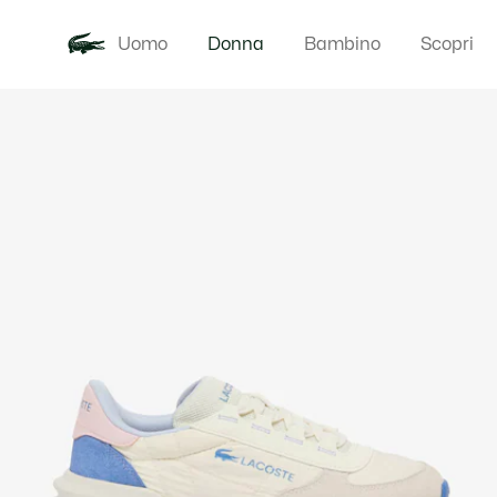
Uomo
Donna
Bambino
Scopri
Galleria
Novita
Abbigliam
di
immagini
del
prodotto