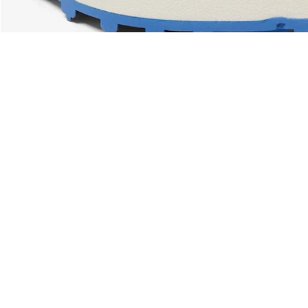
Riguardo Lacoste
Categorie
Lacoste Members
Collezione Uomo
Il Gruppo Lacoste
Collezione Donna
Carriere
Collezione Bambino
Protezione del marchio
Polo da Uomo
Polo da Donna
Scarpa Shop