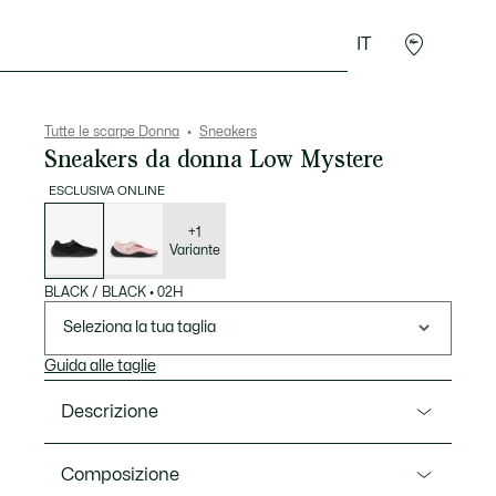
IT
Accessori
Sport
Tutte le scarpe Donna
Sneakers
Sneakers da donna Low Mystere
ESCLUSIVA ONLINE
Elenco
delle
varianti
+1
Variante
BLACK / BLACK
•
02H
Seleziona la tua taglia
Guida alle taglie
Descrizione
Ref. 51SFA0200
Composizione