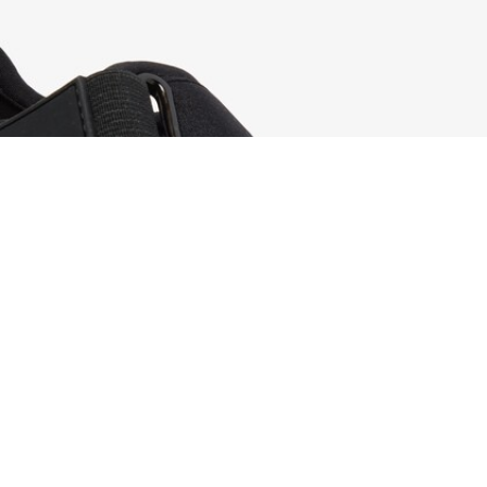
Sneakers da donna Low Mystere
Iscriviti per creare il tuo account,
diventare un membro e godere
di vantaggi esclusivi fin da
subito.
Indirizzo e-mail