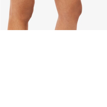
Riguardo Lacoste
Categorie
Lacoste Members
Collezione Uomo
Il Gruppo Lacoste
Collezione Donna
Carriere
Collezione Bambino
Protezione del marchio
Polo da Uomo
Polo da Donna
Scarpa Shop