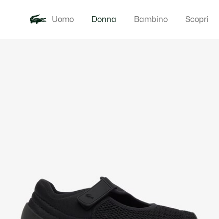
Uomo
Donna
Bambino
Scopri
Galleria
Novita
Abbigliam
di
immagini
del
prodotto