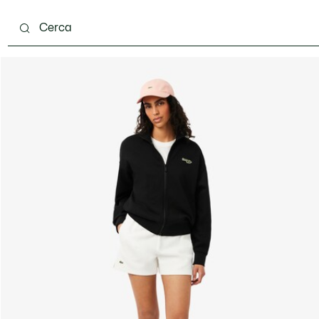
ento
Scarpe
Pelletteria & Piccola Pelletteria