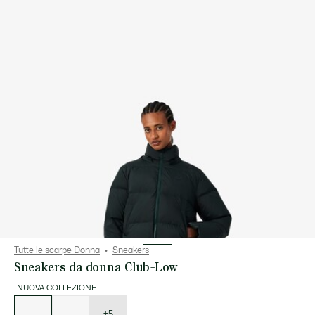
Tutte le scarpe Donna
Sneakers
Sneakers da donna Club-Low
NUOVA COLLEZIONE
Elenco
delle
varianti
+5