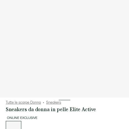
Tutte le scarpe Donna
Sneakers
Sneakers da donna in pelle Elite Active
ONLINE EXCLUSIVE
Elenco
delle
varianti