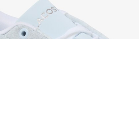
Sneakers da donna in pelle scamosciata Prote
Iscriviti per creare il tuo account,
diventare un membro e godere
di vantaggi esclusivi fin da
subito.
Indirizzo e-mail