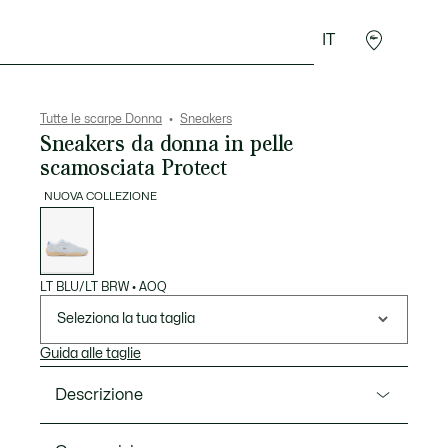
IT
Accessori
Sport
Tutte le scarpe Donna
Sneakers
Sneakers da donna in pelle
scamosciata Protect
NUOVA COLLEZIONE
Elenco
delle
varianti
LT BLU/LT BRW
•
AOQ
Seleziona la tua taglia
Guida alle taglie
Descrizione
Ref. 52SFA0102