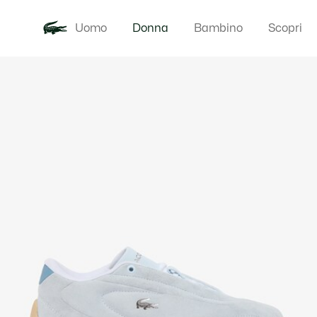
Uomo
Donna
Bambino
Scopri
Galleria
Novita
Abbigliam
di
immagini
del
prodotto