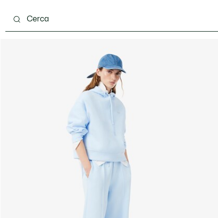
ento
Scarpe
Pelletteria & Piccola Pelletteria