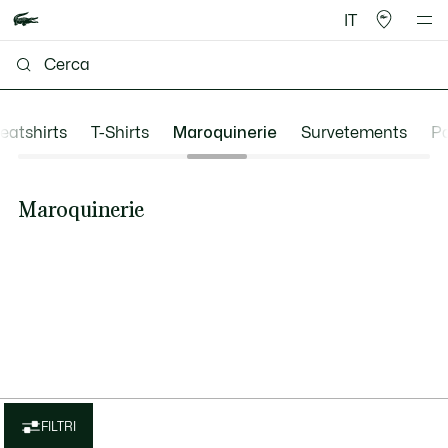
IT
eatshirts
T-Shirts
Maroquinerie
Survetements
Pa
Maroquinerie
FILTRI