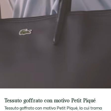
Scopri di più qui
Cinghia regolabile: 31,5"-55,1" / 80-140 cm
2 tasche piatte all’interno
Spazio per computer da 15"
Tessuto goffrato con motivo Petit Piqué
Tessuto goffrato con motivo Petit Piqué, la cui trama