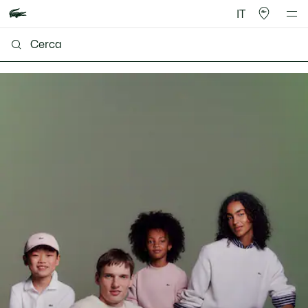
IT
Lacoste