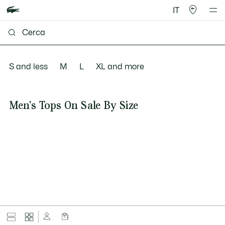
IT
S and less
M
L
XL and more
Men's Tops On Sale By Size