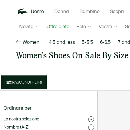
Uomo
Donna
Bambino
Scopri
Novita
Polo
Vestiti
S
Offre d'été
Women
4.5 and less
5-5.5
6-6.5
7 an
Women's Shoes On Sale By Size
NASCONDI FILTRI
Ordinare per
La nostra selezione
Nombre (A-Z)