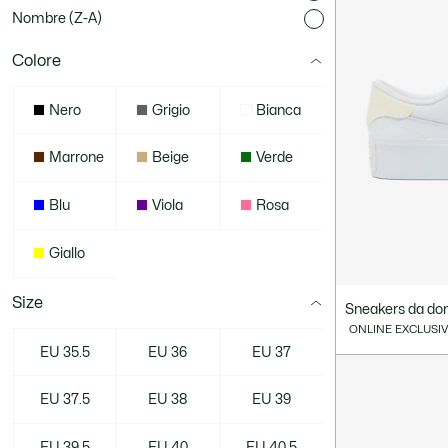
Nombre (Z-A)
Colore
Nero
Grigio
Bianca
Marrone
Beige
Verde
Blu
Viola
Rosa
Giallo
Size
Sneakers da don
ONLINE EXCLUSI
EU 35.5
EU 36
EU 37
EU 37.5
EU 38
EU 39
EU 39.5
EU 40
EU 40.5