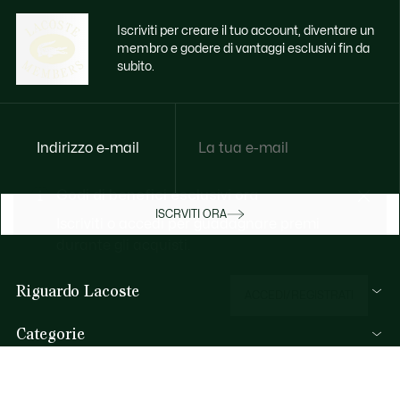
Iscriviti per creare il tuo account, diventare un
membro e godere di vantaggi esclusivi fin da
subito.
Indirizzo e-mail
Godi di benefici esclusivi ora
ISCRVITI ORA
Iscriviti o accedi per guadagnare premi
durante gli acquisti.
Riguardo Lacoste
ACCEDI/REGISTRATI
Lacoste Members
Categorie
Il Gruppo Lacoste
Collezione Uomo
Carriere
Aiuto & Contatti
Collezione Donna
Protezione del marchio