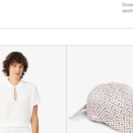
to
Scopr
sport
next
layer