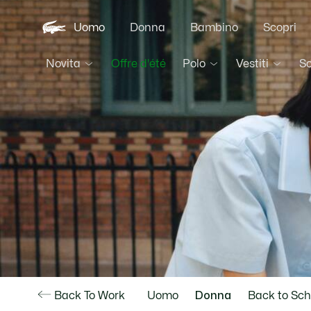
Uomo
Donna
Bambino
Scopri
Novita
Polo
Vestiti
S
Offre d'été
Back To Work
Uomo
Donna
Back to Sch