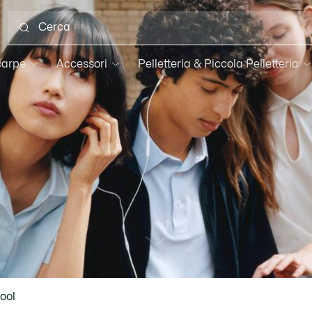
carpe
Accessori
Pelletteria & Piccola Pelletteria
scroll
ool