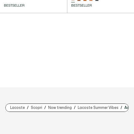
BESTSELLER
BESTSELLER
Lacoste
Scopri
Now trending
Lacoste Summer Vibes
Acces