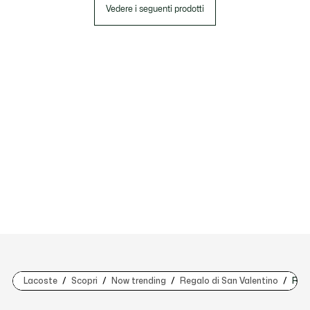
Vedere i seguenti prodotti
Lacoste
Scopri
Now trending
Regalo di San Valentino
Rega