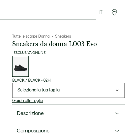
IT
Accessori
Sport
Tutte le scarpe Donna
Sneakers
Sneakers da donna L003 Evo
ESCLUSIVA ONLINE
Elenco
delle
varianti
BLACK / BLACK
•
02H
Seleziona la tua taglia
Guida alle taglie
Descrizione
Ref. 47SFA0077
Composizione