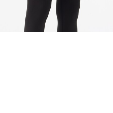
Riguardo Lacoste
Categorie
Lacoste Members
Collezione Uomo
Il Gruppo Lacoste
Collezione Donna
Carriere
Collezione Bambino
Protezione del marchio
Polo da Uomo
Polo da Donna
Scarpa Shop