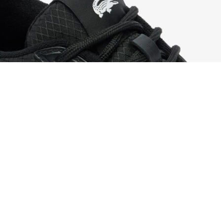
Sneakers da donna L003 Evo
Iscriviti per creare il tuo account,
diventare un membro e godere
di vantaggi esclusivi fin da
subito.
Indirizzo e-mail