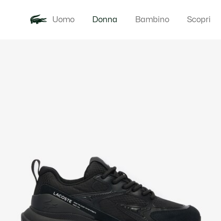
Uomo
Donna
Bambino
Scopri
Galleria
Novita
Abbigliam
di
immagini
del
prodotto