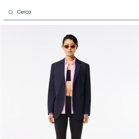
ento
Scarpe
Pelletteria & Piccola Pelletteria