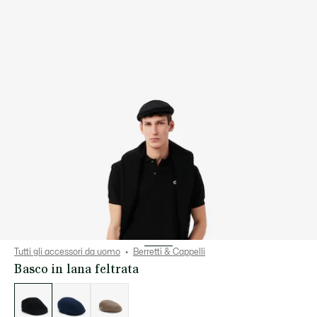
Tutti gli accessori da uomo
Berretti & Cappelli
Basco in lana feltrata
Elenco
delle
varianti