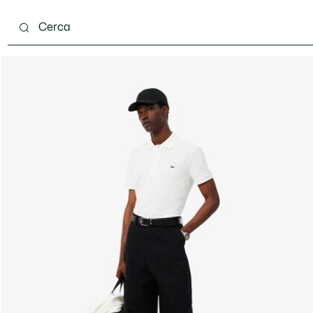
carpe
Accessori
Pelletteria & Piccola Pelletteria