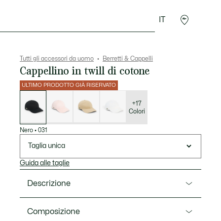
IT
Sport
Presentes do Crocodilo
Seconde Main
Tutti gli accessori da uomo
Berretti & Cappelli
Cappellino in twill di cotone
ULTIMO PRODOTTO GIÀ RISERVATO
Elenco
delle
varianti
+17
Colori
Nero
•
031
Taglia unica
Guida alle taglie
Descrizione
Ref. RK0440-00
Composizione