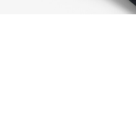
Cappellino in twill di cotone
Iscriviti per creare il tuo account,
diventare un membro e godere
di vantaggi esclusivi fin da
subito.
Indirizzo e-mail