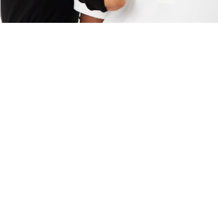
Riguardo Lacoste
Categorie
Lacoste Members
Collezione Uomo
Il Gruppo Lacoste
Collezione Donna
Carriere
Collezione Bambino
Protezione del marchio
Polo da Uomo
Polo da Donna
Scarpa Shop