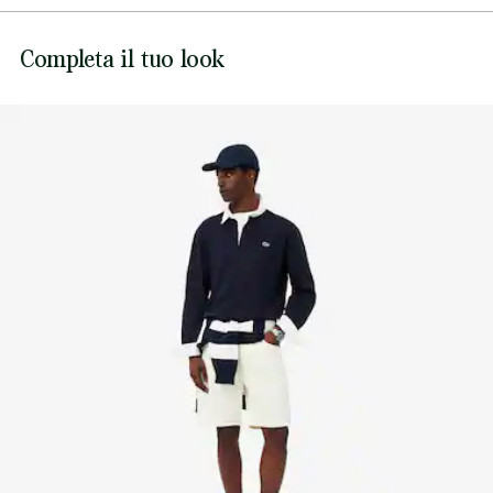
NON CANDEGGIARE
Il modello 2 misura 1m73 ed indossa la taglia Taglia unica
Lacoste si impegna a tracciare il prodotto durante tutto il
Completa il tuo look
NON ASCIUGARE A SECCO
processo di produzione. Trasparenza della catena del
valore, conoscenza dei fornitori e dell'ecosistema... nessun
filo si intreccia senza la supervisione del Coccodrillo.
NON STIRARE
Scopri di più qui
NON LAVARE A SECCO
ASCIUGARE STESO