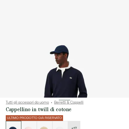
Tutti gli accessori da uomo
Berretti & Cappelli
Cappellino in twill di cotone
ULTIMO PRODOTTO GIÀ RISERVATO
Elenco
delle
varianti
+17