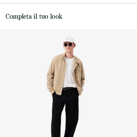
NON CANDEGGIARE
Il modello 2 misura 1m73 ed indossa la taglia Taglia unica
Lacoste si impegna a tracciare il prodotto durante tutto il
Completa il tuo look
NON ASCIUGARE A SECCO
processo di produzione. Trasparenza della catena del
valore, conoscenza dei fornitori e dell'ecosistema... nessun
filo si intreccia senza la supervisione del Coccodrillo.
NON STIRARE
Scopri di più qui
NON LAVARE A SECCO
ASCIUGARE STESO