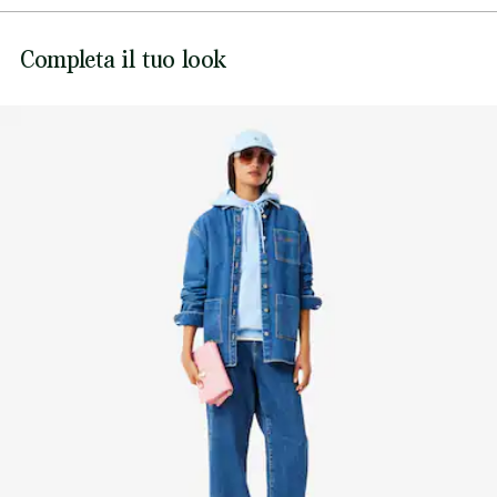
NON CANDEGGIARE
Il modello 2 misura 1m85 ed indossa la taglia Taglia unica
Lacoste si impegna a tracciare il prodotto durante tutto il
Completa il tuo look
NON ASCIUGARE A SECCO
processo di produzione. Trasparenza della catena del
valore, conoscenza dei fornitori e dell'ecosistema... nessun
filo si intreccia senza la supervisione del Coccodrillo.
NON STIRARE
Scopri di più qui
NON LAVARE A SECCO
ASCIUGARE STESO