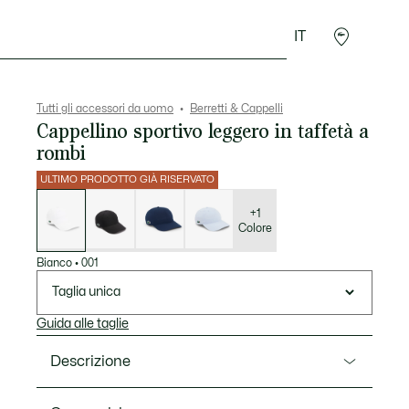
IT
Sport
Presentes do Crocodilo
Seconde Main
Tutti gli accessori da uomo
Berretti & Cappelli
Cappellino sportivo leggero in taffetà a
rombi
ULTIMO PRODOTTO GIÀ RISERVATO
Elenco
delle
varianti
+1
Colore
Bianco
•
001
Taglia unica
Guida alle taglie
Descrizione
Ref. RK2662-00