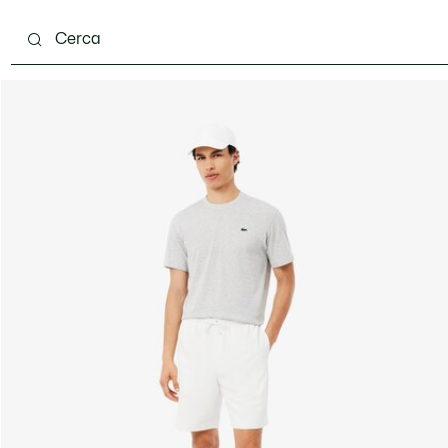
carpe
Accessori
Pelletteria & Piccola Pelletteria