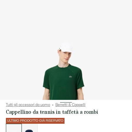
Tutti gli accessori da uomo
Berretti & Cappelli
Cappellino da tennis in taffetà a rombi
ULTIMO PRODOTTO GIÀ RISERVATO
Elenco
delle
varianti