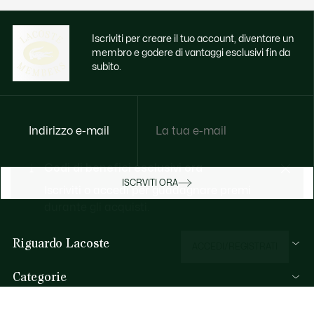
Iscriviti per creare il tuo account, diventare un
membro e godere di vantaggi esclusivi fin da
subito.
Indirizzo e-mail
Godi di benefici esclusivi ora
ISCRVITI ORA
Iscriviti o accedi per guadagnare premi
durante gli acquisti.
Riguardo Lacoste
ACCEDI/REGISTRATI
Lacoste Members
Categorie
Il Gruppo Lacoste
Collezione Uomo
Carriere
Aiuto & Contatti