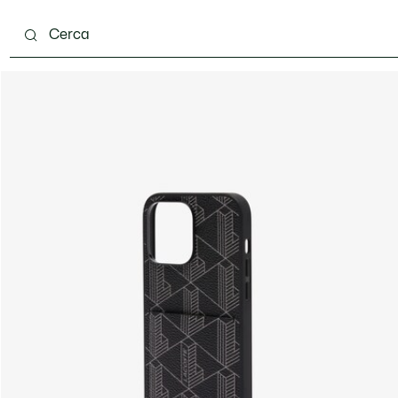
carpe
Accessori
Pelletteria & Piccola Pelletteria