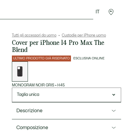
IT
Sport
Presentes do Crocodilo
Seconde Main
Tutti gli accessori da uomo
Custodie per iPhone uomo
Cover per iPhone 14 Pro Max The
Blend
ULTIMO PRODOTTO GIÀ RISERVATO
ESCLUSIVA ONLINE
Elenco
delle
varianti
MONOGRAM NOIR GRIS
•
H45
Taglia unica
Descrizione
Ref. NP1408LX
Composizione