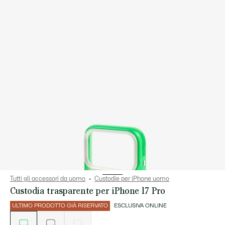
Tutti gli accessori da uomo
Custodie per iPhone uomo
Custodia trasparente per iPhone 17 Pro
ULTIMO PRODOTTO GIÀ RISERVATO
ESCLUSIVA ONLINE
Elenco
delle
varianti