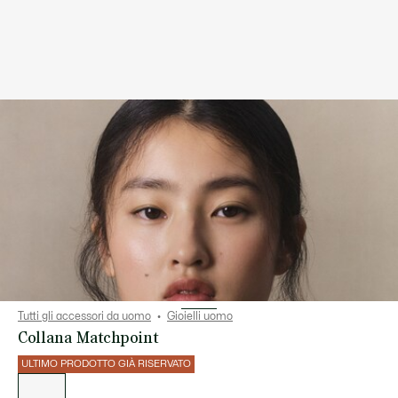
Tutti gli accessori da uomo
Gioielli uomo
Collana Matchpoint
ULTIMO PRODOTTO GIÀ RISERVATO
Elenco
delle
varianti