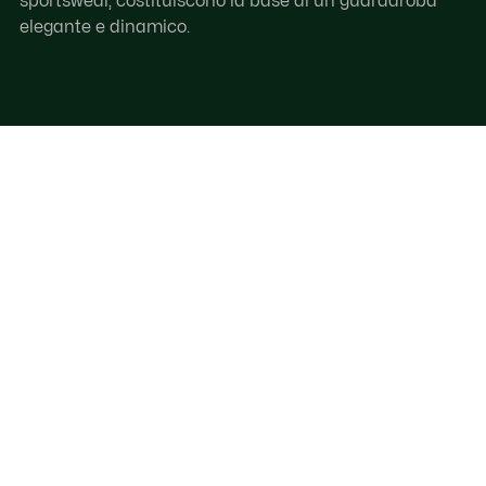
sportswear, costituiscono la base di un guardaroba
elegante e dinamico.