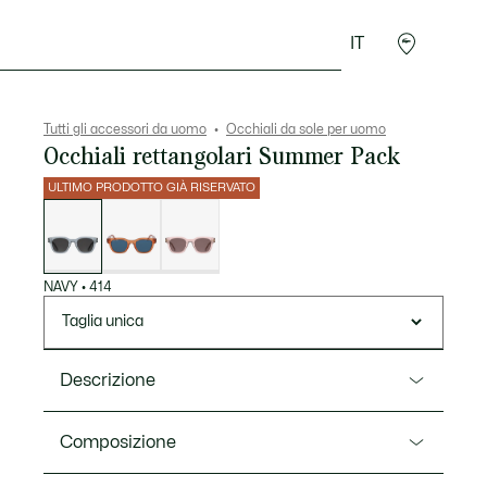
IT
Sport
Presentes do Crocodilo
Seconde Main
Tutti gli accessori da uomo
Occhiali da sole per uomo
Occhiali rettangolari Summer Pack
ULTIMO PRODOTTO GIÀ RISERVATO
Elenco
delle
varianti
NAVY
•
414
Taglia unica
Descrizione
Ref. L6023SN
Composizione
Il modello L.12.12 Trim si rinnova con colori tenui e