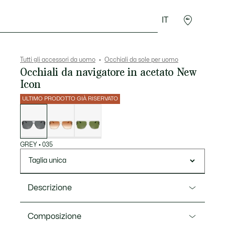
IT
Sport
Presentes do Crocodilo
Seconde Main
Tutti gli accessori da uomo
Occhiali da sole per uomo
Occhiali da navigatore in acetato New
Icon
ULTIMO PRODOTTO GIÀ RISERVATO
Elenco
delle
varianti
GREY
•
035
Taglia unica
Descrizione
Ref. L6056S
Composizione