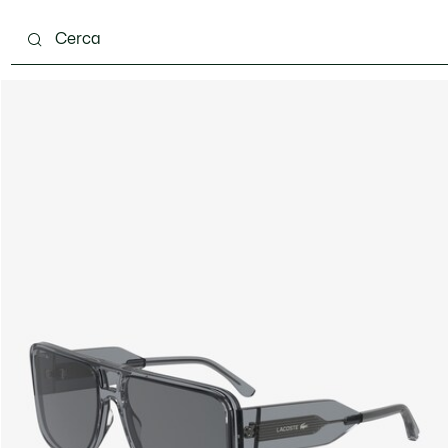
carpe
Accessori
Pelletteria & Piccola Pelletteria