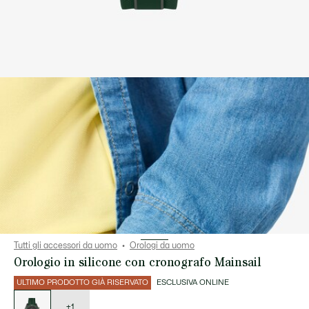
Tutti gli accessori da uomo
Orologi da uomo
Orologio in silicone con cronografo Mainsail
ULTIMO PRODOTTO GIÀ RISERVATO
ESCLUSIVA ONLINE
Elenco
delle
varianti
+1