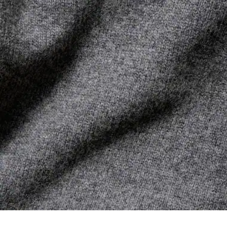
FERRO A MEDIA TEMPERATURA MAX 150
filo si intreccia senza la supervisione del Coccodrillo.
GRADI CELSIUS
Scopri di più qui
NON LAVARE A SECCO
ASCIUGARE STESO