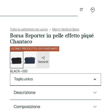
IT
Sport
Presentes do Crocodilo
Seconde Main
Tutta la pelletteria da uomo
Men's Vertical Bags
Borsa Reporter in pelle effetto piqué
Chantaco
ULTIMO PRODOTTO GIÀ RISERVATO
Elenco
delle
varianti
+2
Varianti
BLACK
•
000
Taglia unica
Descrizione
Ref. NH3270CE
Composizione