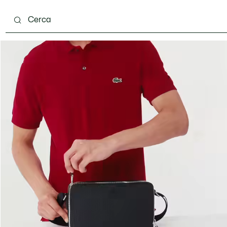
carpe
Accessori
Pelletteria & Piccola Pelletteria