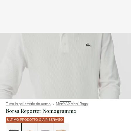
Tutta la pelletteria da uomo
Men's Vertical Bags
Borsa Reporter Nomogramme
ULTIMO PRODOTTO GIÀ RISERVATO
Elenco
delle
varianti