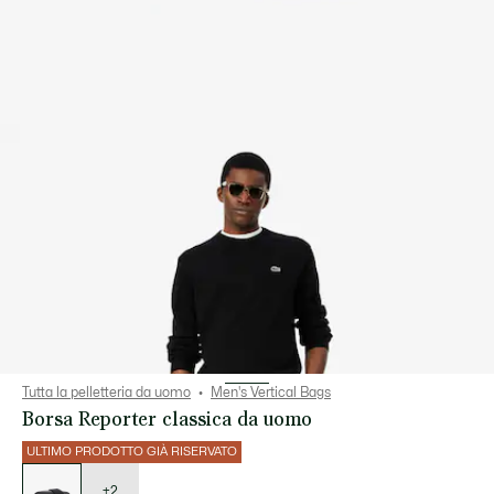
Tutta la pelletteria da uomo
Men's Vertical Bags
Borsa Reporter classica da uomo
ULTIMO PRODOTTO GIÀ RISERVATO
Elenco
delle
varianti
+2