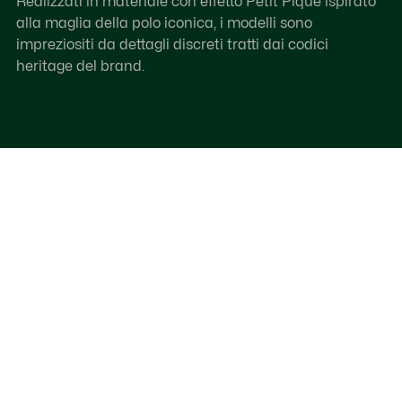
Realizzati in materiale con effetto Petit Piqué ispirato
alla maglia della polo iconica, i modelli sono
impreziositi da dettagli discreti tratti dai codici
heritage del brand.