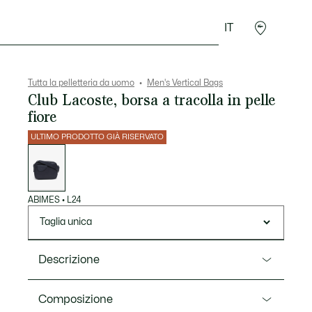
IT
Sport
Presentes do Crocodilo
Seconde Main
Tutta la pelletteria da uomo
Men's Vertical Bags
Club Lacoste, borsa a tracolla in pelle
fiore
ULTIMO PRODOTTO GIÀ RISERVATO
Elenco
delle
varianti
ABIMES
•
L24
Taglia unica
Descrizione
Ref. NH5314UC
Composizione