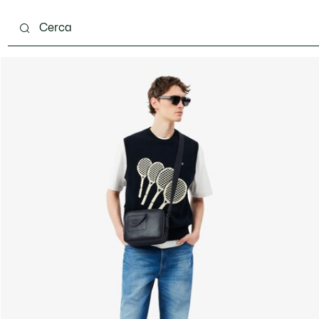
carpe
Accessori
Pelletteria & Piccola Pelletteria