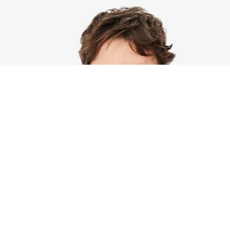
Riguardo Lacoste
Categorie
Lacoste Members
Collezione Uomo
Il Gruppo Lacoste
Collezione Donna
Carriere
Collezione Bambino
Protezione del marchio
Polo da Uomo
Polo da Donna
Scarpa Shop