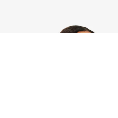
Club Lacoste, borsa a tracolla in pelle fiore
Iscriviti per creare il tuo account,
diventare un membro e godere
di vantaggi esclusivi fin da
subito.
Indirizzo e-mail