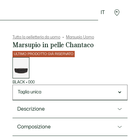
IT
Sport
Presentes do Crocodilo
Seconde Main
Tutta la pelletteria da uomo
Marsupio Uomo
Marsupio in pelle Chantaco
ULTIMO PRODOTTO GIÀ RISERVATO
Elenco
delle
varianti
BLACK
•
000
Taglia unica
Descrizione
Ref. NH2816CE
Composizione
La tradizione Lacoste si fonde alla modernità urban