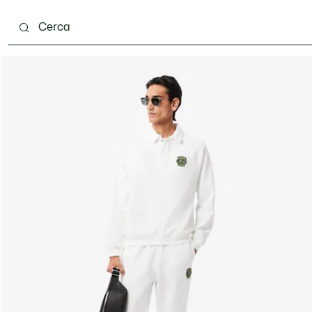
carpe
Accessori
Pelletteria & Piccola Pelletteria