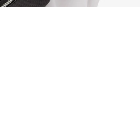
Ch
La l