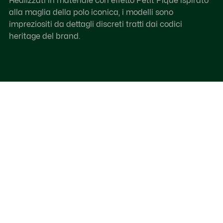
Realizzati in materiale con effetto Petit Piqué ispirato
alla maglia della polo iconica, i modelli sono
impreziositi da dettagli discreti tratti dai codici
heritage del brand.