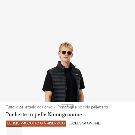
Tutta la pelletteria da uomo
Portafogli e piccola pelletteria
Pochette in pelle Nomogramme
ULTIMO PRODOTTO GIÀ RISERVATO
ESCLUSIVA ONLINE
Elenco
delle
varianti