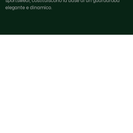
sportswear, costituiscono la base di un guardaroba
elegante e dinamico.