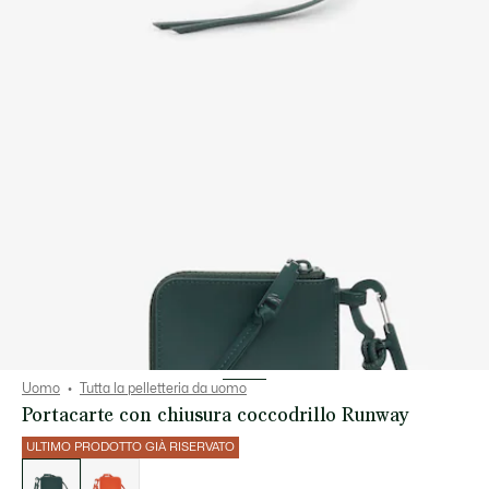
Uomo
Tutta la pelletteria da uomo
Portacarte con chiusura coccodrillo Runway
ULTIMO PRODOTTO GIÀ RISERVATO
Elenco
delle
varianti